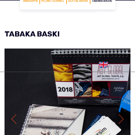
ANASAYFA
HIZMETLERIMIZ
DIJITAL BASKI
TABAKA BASKI
Haberler
TABAKA BASKI
İletişim
Previous
Next