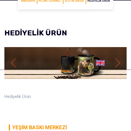
ANASAYFA
HIZMETLERIMIZ
DIJITAL BASKI
HEDIYELIK ÜRÜN
Haberler
HEDIYELIK ÜRÜN
İletişim
Previous
Next
Hediyelik Ürün
YEŞIM BASKI MERKEZI